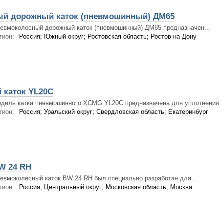
й дорожный каток (пневмошинный) ДМ65
евмоколесный дорожный каток (пневмошинный) ДМ65 предназначен...
гион:
Россия; Южный округ; Ростовская область; Ростов-на-Дону
каток YL20C
дель катка пневмошинного XCMG YL20C предназначена для уплотнения.
гион:
Россия; Уральский округ; Свердловская область; Екатеринбург
W 24 RH
евмоколесный каток BW 24 RH был специально разработан для...
гион:
Россия; Центральный округ; Московская область; Москва