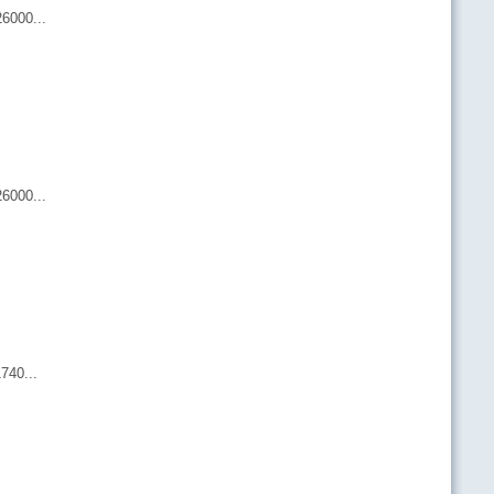
6000...
6000...
740...