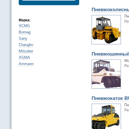
Пневмоколесны
Пн
Марка:
Ре
XCMG
Bomag
Sany
Changlin
Mitsuber
Пневмошинный 
XGMA
Мо
Ammann
Ре
Пневмокаток B
Пн
Ре