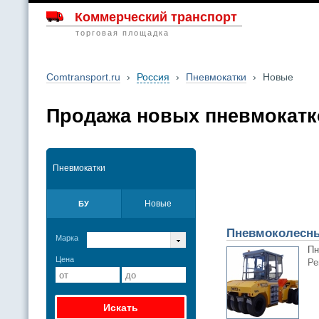
Коммерческий транспорт
торговая площадка
Comtransport.ru
›
Россия
›
Пневмокатки
›
Новые
Продажа новых пневмокатк
Пневмокатки
Новые
БУ
Пневмоколесны
Марка
Пн
Цена
Ре