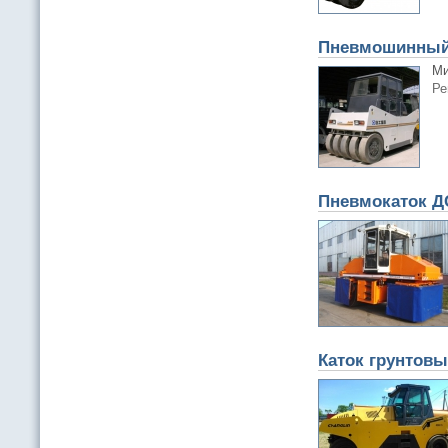
Пневмошинный 
Ми
Ре
Пневмокаток ДС
Каток грунтов